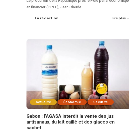
Le procureur de la République près le Pôle pénal économiqu
et financier (PPEF), Jean Claude
...
La rédaction
Lire plus
Actualité
Économie
Sécurité
Gabon : l’AGASA interdit la vente des jus
artisanaux, du lait caillé et des glaces en
sachet