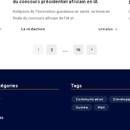
du concours présidentiel africain en IA
Kolèpònö-AI, l’innovation guinéenne en santé, se hisse en
finale du concours africain de l’IA et
...
La rédaction
Lire plus
…
1
2
16
tégories
Tags
é
Communication
Dévelop
Guinée
Mali
as