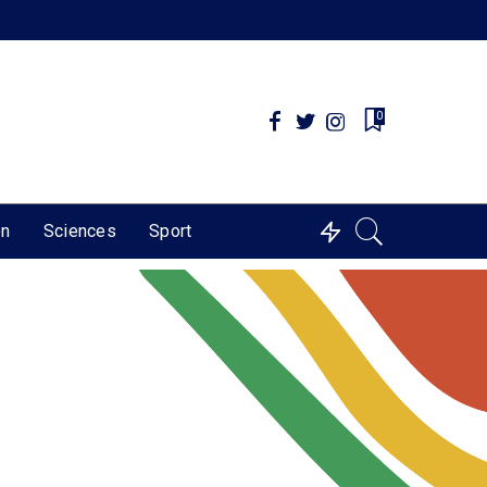
0
on
Sciences
Sport