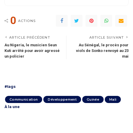
0
ACTIONS
ARTICLE PRÉCÉDENT
ARTICLE SUIVANT
Au Nigeria, le musicien Seun
Au Sénégal, le procès pour
Kuti arrêté pour avoir agressé
viols de Sonko renvoyé au 23
un policier
mai
#tags
Communication
Développement
Guinée
Mali
À la une