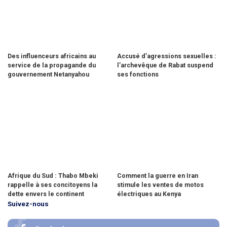
Des influenceurs africains au
Accusé d’agressions sexuelles :
service de la propagande du
l’archevêque de Rabat suspend
gouvernement Netanyahou
ses fonctions
Afrique du Sud : Thabo Mbeki
Comment la guerre en Iran
rappelle à ses concitoyens la
stimule les ventes de motos
dette envers le continent
électriques au Kenya
Suivez-nous