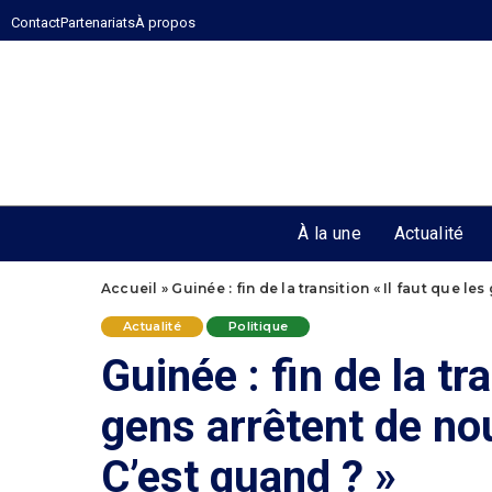
Contact
Partenariats
À propos
À la une
Actualité
Accueil
»
Guinée : fin de la transition « Il faut que le
Actualité
Politique
Guinée : fin de la tra
gens arrêtent de nou
C’est quand ? »