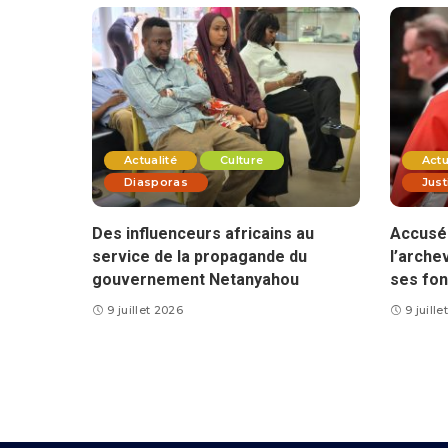
Actualité
Culture
Actu
Diasporas
Just
Des influenceurs africains au
Accusé 
service de la propagande du
l’arche
gouvernement Netanyahou
ses fon
9 juillet 2026
9 juill