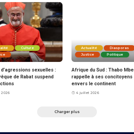
alité
Culture
Actualité
Diasporas
ice
Justice
Politique
d’agressions sexuelles :
Afrique du Sud : Thabo Mbe
vêque de Rabat suspend
rappelle à ses concitoyens 
ctions
envers le continent
et 2026
4 juillet 2026
Charger plus