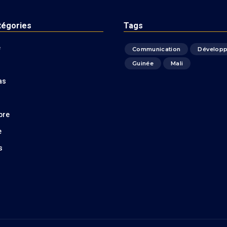
tégories
Tags
é
Communication
Dévelop
Guinée
Mali
as
bre
e
s