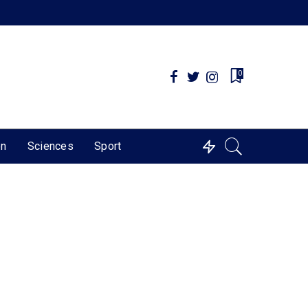
0
on
Sciences
Sport