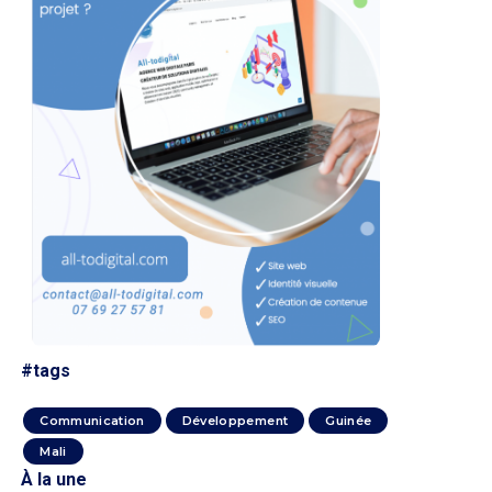
#tags
Communication
Développement
Guinée
Mali
À la une