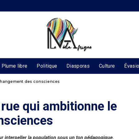
Plume libre
Politique
Diasporas
Culture
Évasi
le changement des consciences
e rue qui ambitionne le
nsciences
ur interpeller la population sous un ton pédagogique.