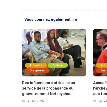
Vous pourriez également lire
Actualité
Culture
Actu
Diasporas
Just
Des influenceurs africains au
Accusé 
service de la propagande du
l’arche
gouvernement Netanyahou
ses fon
9 juillet 2026
9 juill