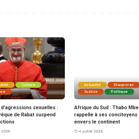
alité
Culture
Actualité
Diasporas
ice
Justice
Politique
d’agressions sexuelles :
Afrique du Sud : Thabo Mbe
vêque de Rabat suspend
rappelle à ses concitoyens 
ctions
envers le continent
et 2026
4 juillet 2026