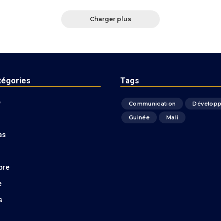
Charger plus
tégories
Tags
é
Communication
Dévelop
Guinée
Mali
as
bre
e
s