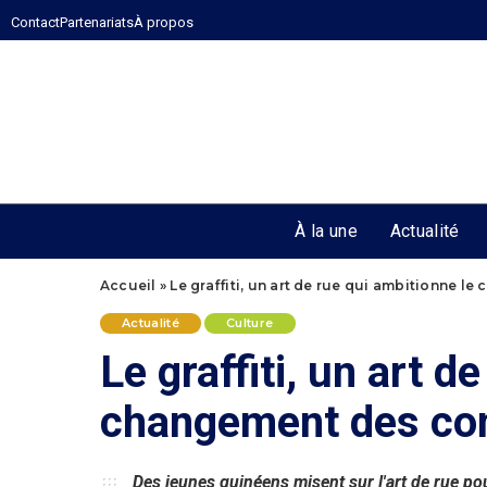
Contact
Partenariats
À propos
À la une
Actualité
Accueil
»
Le graffiti, un art de rue qui ambitionne 
Actualité
Culture
Le graffiti, un art d
changement des co
Des jeunes guinéens misent sur l'art de rue po