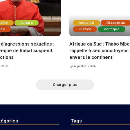
alité
Culture
Actualité
Diasporas
ice
Justice
Politique
d’agressions sexuelles :
Afrique du Sud : Thabo Mbe
vêque de Rabat suspend
rappelle à ses concitoyens 
ctions
envers le continent
et 2026
4 juillet 2026
Charger plus
tégories
Tags