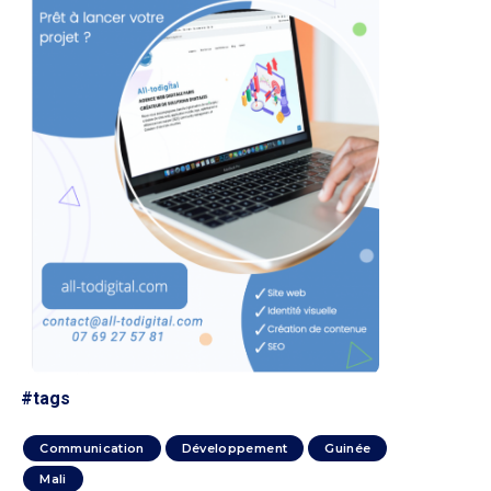
#tags
Communication
Développement
Guinée
Mali