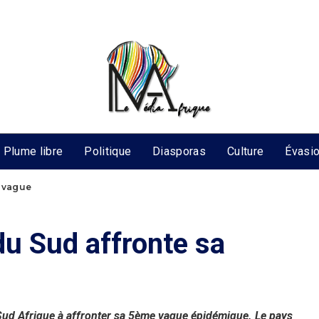
Plume libre
Politique
Diasporas
Culture
Évasi
e vague
du Sud affronte sa
Sud Afrique à affronter sa 5ème vague épidémique. Le pays