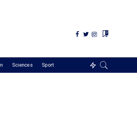
0
on
Sciences
Sport