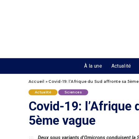
Contact
Partenariats
À propos
À la une
Actualité
Accueil
»
Covid-19: l’Afrique du Sud affronte sa 5èm
Actualité
Sciences
Covid-19: l’Afrique 
5ème vague
Deux sous variants d'Omicrons conduisent la 