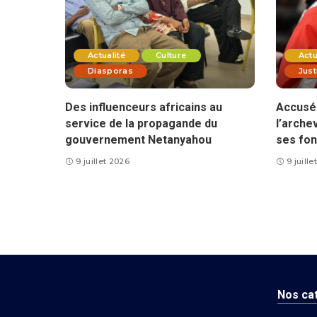
Actualité
Culture
Actu
Diasporas
Just
Des influenceurs africains au
Accusé 
service de la propagande du
l’arche
gouvernement Netanyahou
ses fon
9 juillet 2026
9 juill
Nos ca