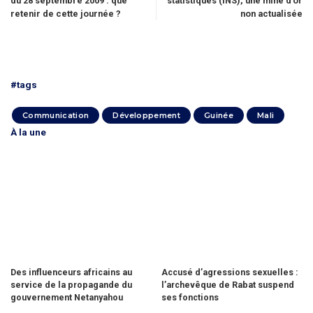
du 28 septembre 2009 : que
statistiques (INS), une mine d’or
retenir de cette journée ?
non actualisée
#tags
Communication
Développement
Guinée
Mali
À la une
Des influenceurs africains au
Accusé d’agressions sexuelles :
service de la propagande du
l’archevêque de Rabat suspend
gouvernement Netanyahou
ses fonctions