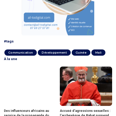
#tags
Communication
Développement
Guinée
Mali
À la une
Des influenceurs africains au
Accusé d’agressions sexuelles :
service de la propagande du
l’archevêque de Rabat suspend