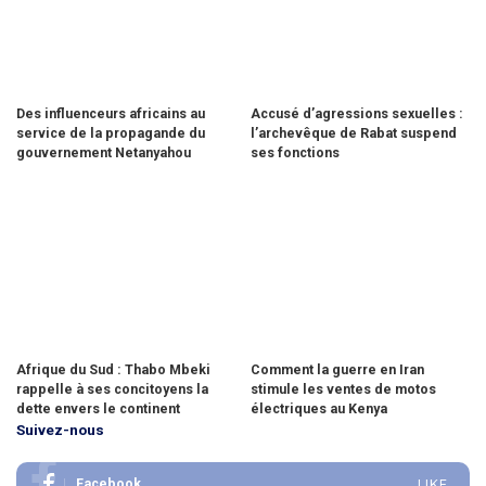
Des influenceurs africains au
Accusé d’agressions sexuelles :
service de la propagande du
l’archevêque de Rabat suspend
gouvernement Netanyahou
ses fonctions
Afrique du Sud : Thabo Mbeki
Comment la guerre en Iran
rappelle à ses concitoyens la
stimule les ventes de motos
dette envers le continent
électriques au Kenya
Suivez-nous
Facebook
LIKE