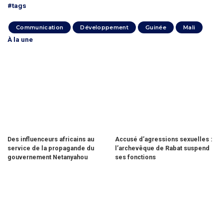
#tags
Communication
Développement
Guinée
Mali
À la une
Des influenceurs africains au
Accusé d’agressions sexuelles :
service de la propagande du
l’archevêque de Rabat suspend
gouvernement Netanyahou
ses fonctions