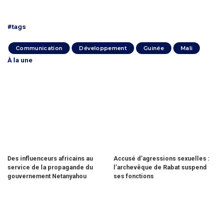
#tags
Communication
Développement
Guinée
Mali
À la une
Des influenceurs africains au
Accusé d’agressions sexuelles :
service de la propagande du
l’archevêque de Rabat suspend
gouvernement Netanyahou
ses fonctions