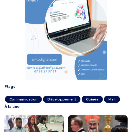
#tags
Communication
Développement
Guinée
Mali
À la une