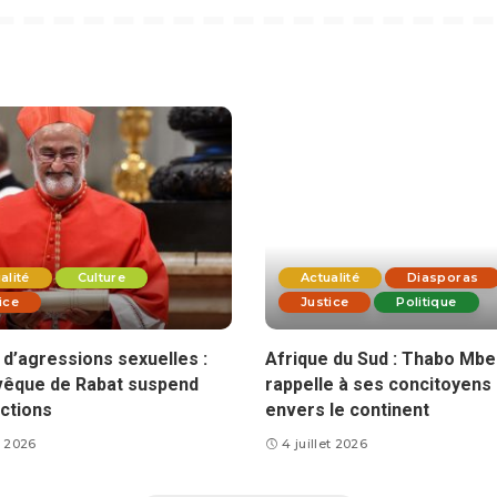
alité
Culture
Actualité
Diasporas
ice
Justice
Politique
d’agressions sexuelles :
Afrique du Sud : Thabo Mbe
vêque de Rabat suspend
rappelle à ses concitoyens 
ctions
envers le continent
et 2026
4 juillet 2026