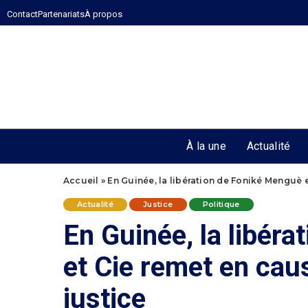
Contact
Partenariats
À propos
À la une
Actualité
Accueil
»
En Guinée, la libération de Foniké Menguè 
Actualité
Justice
Politique
En Guinée, la libér
et Cie remet en cau
justice