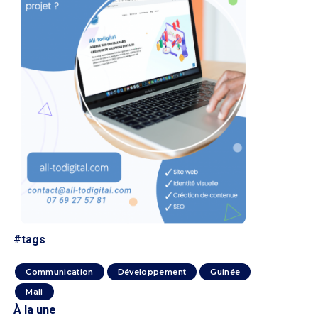
#tags
Communication
Développement
Guinée
Mali
À la une