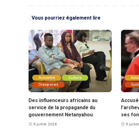
Vous pourriez également lire
Actualité
Culture
Actu
Diasporas
Just
Des influenceurs africains au
Accusé 
service de la propagande du
l’arche
gouvernement Netanyahou
ses fon
9 juillet 2026
9 juill