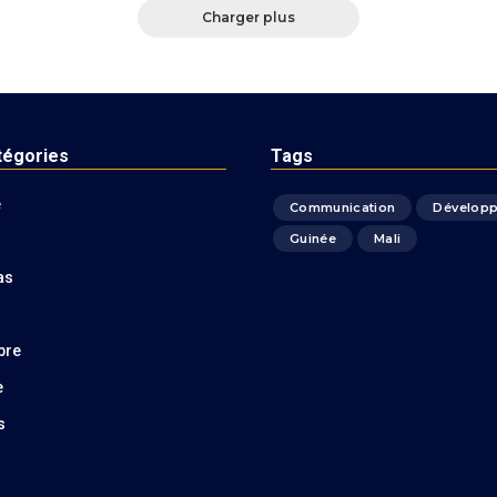
Charger plus
tégories
Tags
é
Communication
Dévelop
Guinée
Mali
as
bre
e
s