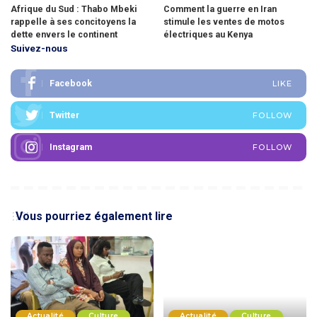
Afrique du Sud : Thabo Mbeki
Comment la guerre en Iran
rappelle à ses concitoyens la
stimule les ventes de motos
dette envers le continent
électriques au Kenya
Suivez-nous
Facebook
LIKE
Twitter
FOLLOW
Instagram
FOLLOW
Vous pourriez également lire
Actualité
Culture
Actualité
Culture