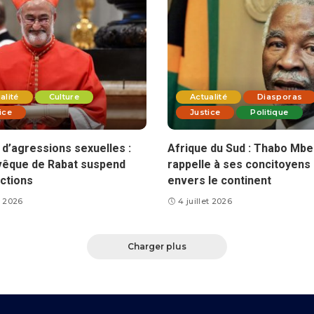
alité
Culture
Actualité
Diasporas
ice
Justice
Politique
d’agressions sexuelles :
Afrique du Sud : Thabo Mbe
vêque de Rabat suspend
rappelle à ses concitoyens 
ctions
envers le continent
et 2026
4 juillet 2026
Charger plus