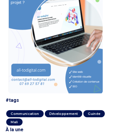
#tags
Communication
Développement
Guinée
Mali
À la une