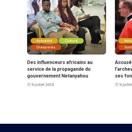
Actualité
Culture
Actu
Diasporas
Just
Des influenceurs africains au
Accusé 
service de la propagande du
l’arche
gouvernement Netanyahou
ses fon
9 juillet 2026
9 juill