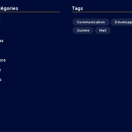
tégories
Tags
é
Communication
Dévelop
Guinée
Mali
as
bre
e
s