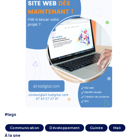
#tags
Communication
Développement
Guinée
Mali
À la une