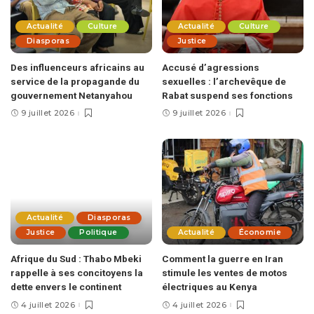
Actualité
Culture
Actualité
Culture
Diasporas
Justice
Des influenceurs africains au
Accusé d’agressions
service de la propagande du
sexuelles : l’archevêque de
gouvernement Netanyahou
Rabat suspend ses fonctions
9 juillet 2026
9 juillet 2026
Actualité
Diasporas
Justice
Politique
Actualité
Économie
Afrique du Sud : Thabo Mbeki
Comment la guerre en Iran
rappelle à ses concitoyens la
stimule les ventes de motos
dette envers le continent
électriques au Kenya
4 juillet 2026
4 juillet 2026