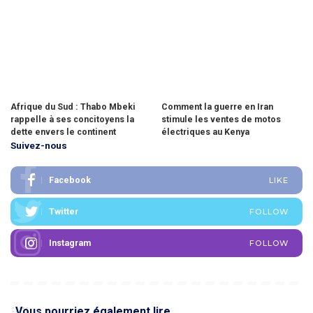
Afrique du Sud : Thabo Mbeki
Comment la guerre en Iran
rappelle à ses concitoyens la
stimule les ventes de motos
dette envers le continent
électriques au Kenya
Suivez-nous
Facebook
LIKE
Twitter
FOLLOW
Instagram
FOLLOW
Vous pourriez également lire