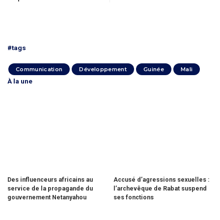
#tags
Communication
Développement
Guinée
Mali
À la une
Des influenceurs africains au
Accusé d’agressions sexuelles :
service de la propagande du
l’archevêque de Rabat suspend
gouvernement Netanyahou
ses fonctions