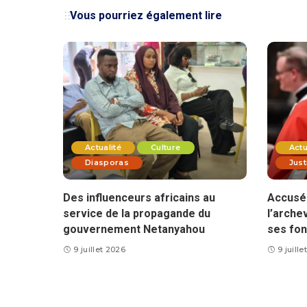
Vous pourriez également lire
Actualité
Culture
Actu
Diasporas
Just
Des influenceurs africains au
Accusé 
service de la propagande du
l’arche
gouvernement Netanyahou
ses fon
9 juillet 2026
9 juill