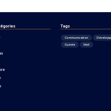
tégories
Tags
é
Communication
Dévelop
Guinée
Mali
as
bre
e
s