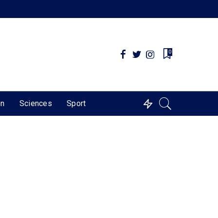
0
on
Sciences
Sport