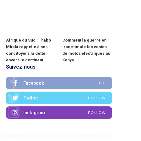
Afrique du Sud : Thabo
Comment la guerre en
Mbeki rappelle à ses
Iran stimule les ventes
concitoyens la dette
de motos électriques au
envers le continent
Kenya
Suivez-nous
Facebook
LIKE
Twitter
FOLLOW
Instagram
FOLLOW