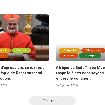
alité
Culture
Actualité
Diasporas
ice
Justice
Politique
d’agressions sexuelles :
Afrique du Sud : Thabo Mbe
vêque de Rabat suspend
rappelle à ses concitoyens 
ctions
envers le continent
et 2026
4 juillet 2026
Charger plus