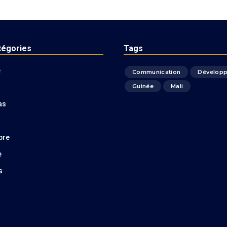
tégories
Tags
é
Communication
Dévelop
Guinée
Mali
as
bre
e
s