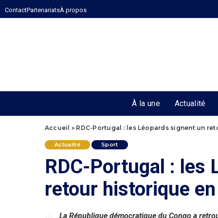
Contact
Partenariats
À propos
À la une
Actualité
Accueil
»
RDC-Portugal : les Léopards signent un re
Actualité
Sport
RDC-Portugal : les 
retour historique 
La République démocratique du Congo a retrou