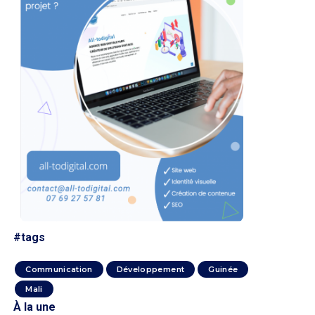
#tags
Communication
Développement
Guinée
Mali
À la une