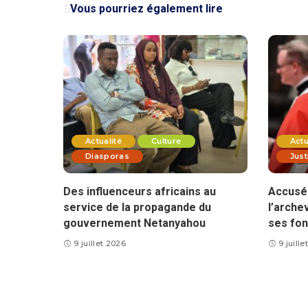
Vous pourriez également lire
Actualité
Culture
Actu
Diasporas
Just
Des influenceurs africains au
Accusé 
service de la propagande du
l’arche
gouvernement Netanyahou
ses fon
9 juillet 2026
9 juill