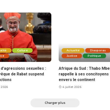
alité
Culture
Actualité
Diasporas
ice
Justice
Politique
d’agressions sexuelles :
Afrique du Sud : Thabo Mbe
vêque de Rabat suspend
rappelle à ses concitoyens 
ctions
envers le continent
et 2026
4 juillet 2026
Charger plus