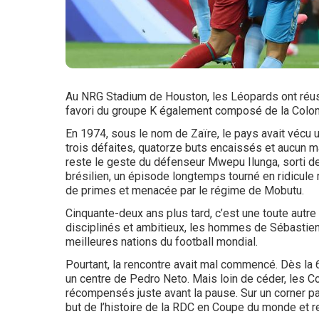
Au NRG Stadium de Houston, les Léopards ont réussi
favori du groupe K également composé de la Colom
En 1974, sous le nom de Zaïre, le pays avait vécu
trois défaites, quatorze buts encaissés et aucun 
reste le geste du défenseur Mwepu Ilunga, sorti de
brésilien, un épisode longtemps tourné en ridicule 
de primes et menacée par le régime de Mobutu.
Cinquante-deux ans plus tard, c’est une toute autr
disciplinés et ambitieux, les hommes de Sébastien
meilleures nations du football mondial.
Pourtant, la rencontre avait mal commencé. Dès la 
un centre de Pedro Neto. Mais loin de céder, les C
récompensés juste avant la pause. Sur un corner pa
but de l’histoire de la RDC en Coupe du monde et r