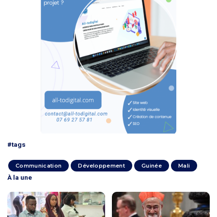
#tags
Communication
Développement
Guinée
Mali
À la une