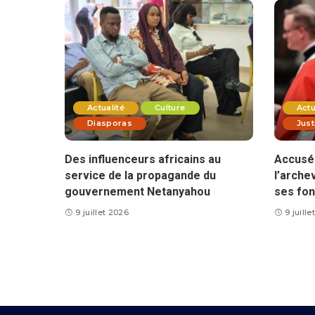
Actualité
Culture
Actu
Diasporas
Just
Des influenceurs africains au
Accusé 
service de la propagande du
l’arche
gouvernement Netanyahou
ses fon
9 juillet 2026
9 juill