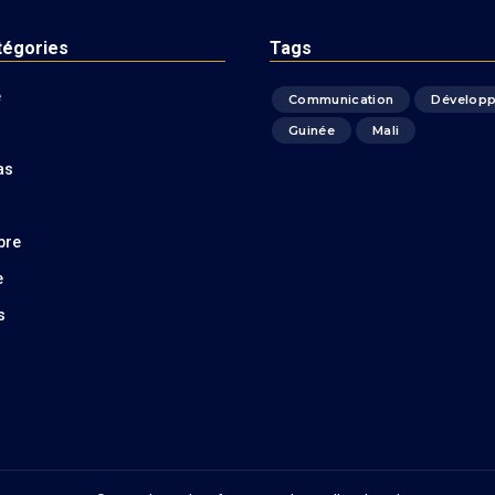
tégories
Tags
é
Communication
Dévelop
Guinée
Mali
as
bre
e
s