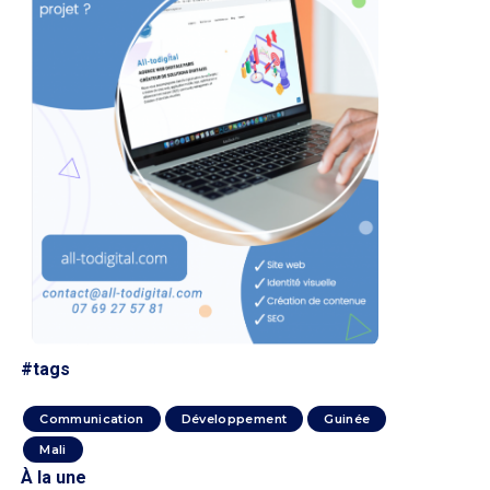
#tags
Communication
Développement
Guinée
Mali
À la une