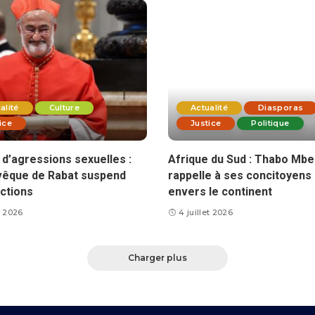
alité
Culture
Actualité
Diasporas
ice
Justice
Politique
d’agressions sexuelles :
Afrique du Sud : Thabo Mbe
vêque de Rabat suspend
rappelle à ses concitoyens 
ctions
envers le continent
et 2026
4 juillet 2026
Charger plus