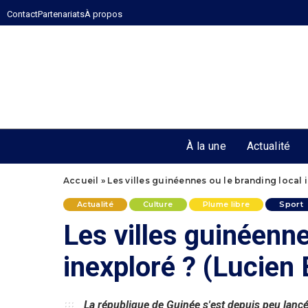
Contact
Partenariats
À propos
À la une
Actualité
Accueil
»
Les villes guinéennes ou le branding local
Actualité
Culture
Plume libre
Sport
Les villes guinéenne
inexploré ? (Lucie
La république de Guinée s'est depuis peu lancé