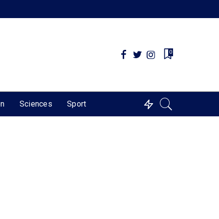
0
on
Sciences
Sport