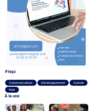
#tags
Communication
Développement
Guinée
Mali
À la une