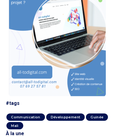
#tags
Communication
Développement
Guinée
Mali
À la une