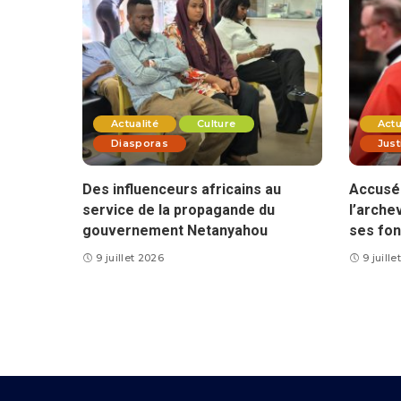
Actualité
Culture
Actu
Diasporas
Just
Des influenceurs africains au
Accusé 
service de la propagande du
l’arche
gouvernement Netanyahou
ses fon
9 juillet 2026
9 juill