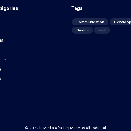
tégories
Tags
é
Communication
Dévelop
Guinée
Mali
as
bre
e
s
© 2022 le Media Afrique | Made By
All-todigital