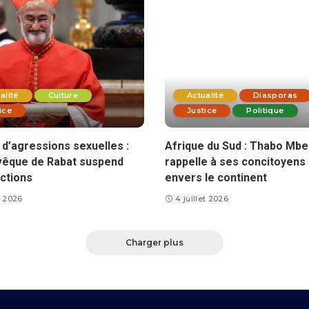
alité
Culture
Actualité
Diasporas
ice
Justice
Politique
d’agressions sexuelles :
Afrique du Sud : Thabo Mbe
vêque de Rabat suspend
rappelle à ses concitoyens 
ctions
envers le continent
et 2026
4 juillet 2026
Charger plus