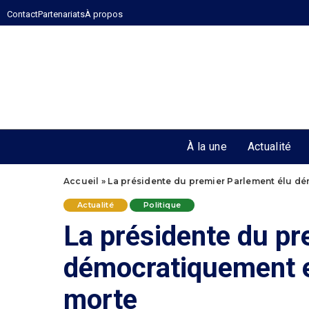
Contact
Partenariats
À propos
À la une
Actualité
Accueil
»
La présidente du premier Parlement élu d
Actualité
Politique
La présidente du pr
démocratiquement e
morte