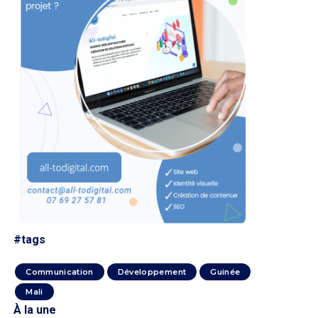
#tags
Communication
Développement
Guinée
Mali
À la une