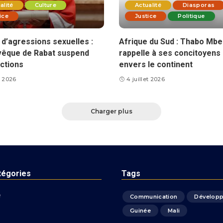
alité
Culture
Actualité
Diasporas
ice
Justice
Politique
d’agressions sexuelles :
Afrique du Sud : Thabo Mbe
vêque de Rabat suspend
rappelle à ses concitoyens 
ctions
envers le continent
et 2026
4 juillet 2026
Charger plus
tégories
Tags
é
Communication
Dévelop
Guinée
Mali