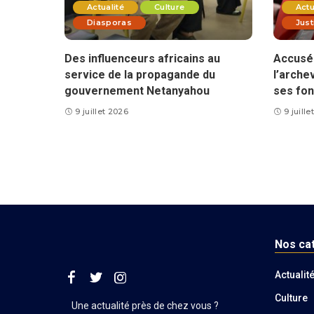
Actualité
Culture
Actu
Diasporas
Just
Des influenceurs africains au
Accusé 
service de la propagande du
l’arche
gouvernement Netanyahou
ses fon
9 juillet 2026
9 juill
Nos ca
Actualit
Culture
Une actualité près de chez vous ?