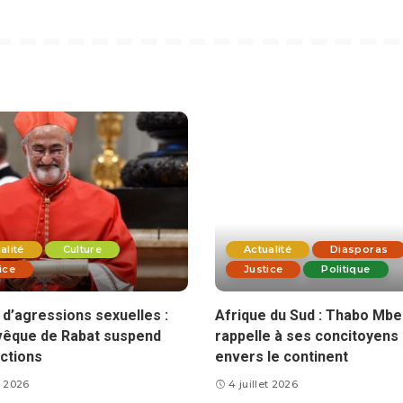
alité
Culture
Actualité
Diasporas
ice
Justice
Politique
d’agressions sexuelles :
Afrique du Sud : Thabo Mbe
vêque de Rabat suspend
rappelle à ses concitoyens 
ctions
envers le continent
et 2026
4 juillet 2026