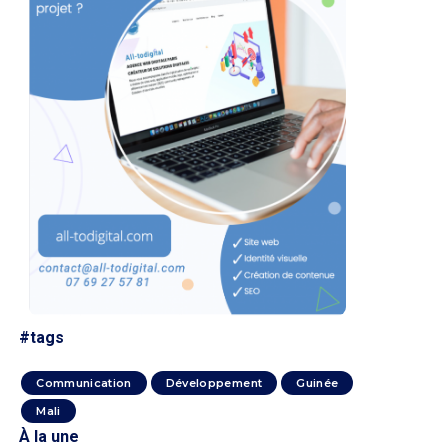
#tags
Communication
Développement
Guinée
Mali
À la une