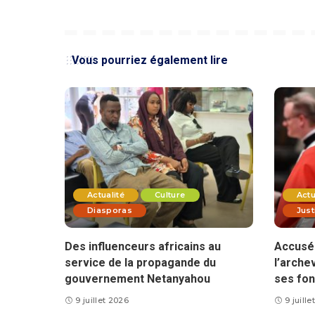
Vous pourriez également lire
Actualité
Culture
Actu
Diasporas
Just
Des influenceurs africains au
Accusé 
service de la propagande du
l’arche
gouvernement Netanyahou
ses fon
9 juillet 2026
9 juill