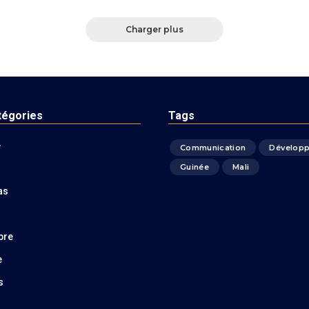
Charger plus
tégories
Tags
é
Communication
Dévelop
Guinée
Mali
as
bre
e
s