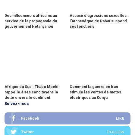
Des influenceurs africains au
Accusé d’agressions sexuelles :
service de la propagande du
l’archevêque de Rabat suspend
gouvernement Netanyahou
ses fonctions
Afrique du Sud : Thabo Mbeki
Comment la guerre en Iran
rappelle à ses concitoyens la
stimule les ventes de motos
dette envers le continent
électriques au Kenya
Suivez-nous
Facebook
LIKE
Twitter
FOLLOW