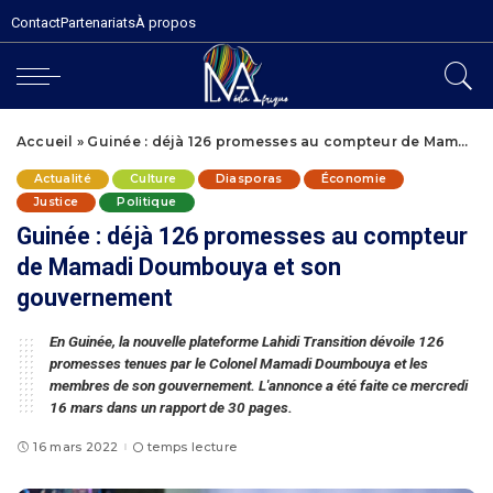
Contact
Partenariats
À propos
Accueil
»
Guinée : déjà 126 promesses au compteur de Mamadi Doumbouya et son gouvernement
Actualité
Culture
Diasporas
Économie
Justice
Politique
Guinée : déjà 126 promesses au compteur
de Mamadi Doumbouya et son
gouvernement
En Guinée, la nouvelle plateforme Lahidi Transition dévoile 126
promesses tenues par le Colonel Mamadi Doumbouya et les
membres de son gouvernement. L'annonce a été faite ce mercredi
16 mars dans un rapport de 30 pages.
16 mars 2022
temps lecture