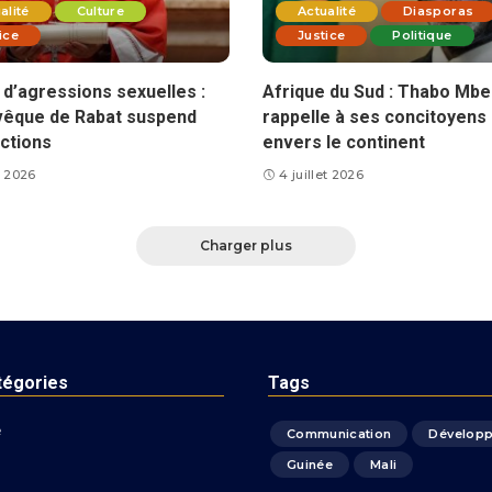
alité
Culture
Actualité
Diasporas
ice
Justice
Politique
d’agressions sexuelles :
Afrique du Sud : Thabo Mbe
vêque de Rabat suspend
rappelle à ses concitoyens 
ctions
envers le continent
et 2026
4 juillet 2026
Charger plus
tégories
Tags
é
Communication
Dévelop
Guinée
Mali