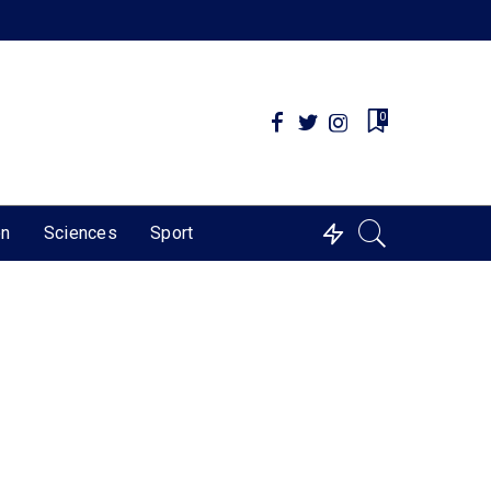
0
on
Sciences
Sport