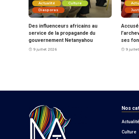
Actualité
Culture
Actu
Diasporas
Just
Des influenceurs africains au
Accusé 
service de la propagande du
l’arche
gouvernement Netanyahou
ses fon
9 juillet 2026
9 juill
Nos ca
Actualit
Culture