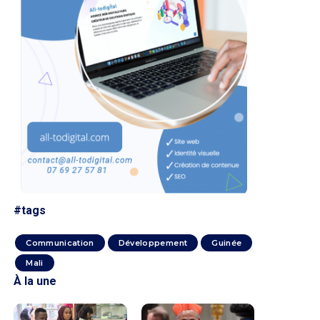
#tags
Communication
Développement
Guinée
Mali
À la une