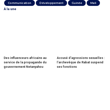
Communication
Développement
Guinée
Mali
À la une
Des influenceurs africains au
Accusé d’agressions sexuelles :
service de la propagande du
l’archevêque de Rabat suspend
gouvernement Netanyahou
ses fonctions