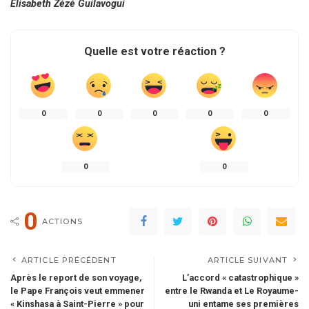
Elisabeth Zézé Guilavogui
Quelle est votre réaction ?
0
0
0
0
0
0
0
0
ACTIONS
ARTICLE PRÉCÉDENT
ARTICLE SUIVANT
Après le report de son voyage,
L’accord « catastrophique »
le Pape François veut emmener
entre le Rwanda et Le Royaume-
« Kinshasa à Saint-Pierre » pour
uni entame ses premières