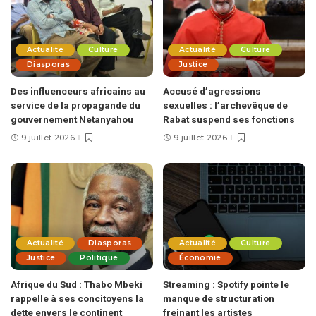
Actualité
Culture
Actualité
Culture
Diasporas
Justice
Des influenceurs africains au
Accusé d’agressions
service de la propagande du
sexuelles : l’archevêque de
gouvernement Netanyahou
Rabat suspend ses fonctions
9 juillet 2026
9 juillet 2026
Actualité
Diasporas
Actualité
Culture
Justice
Politique
Économie
Afrique du Sud : Thabo Mbeki
Streaming : Spotify pointe le
rappelle à ses concitoyens la
manque de structuration
dette envers le continent
freinant les artistes