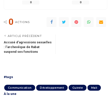
0
0
0
ACTIONS
ARTICLE PRÉCÉDENT
Accusé d’agressions sexuelles
: l’archevêque de Rabat
suspend ses fonctions
#tags
Communication
Développement
Guinée
Mali
À la une