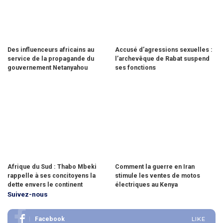
Des influenceurs africains au
Accusé d’agressions sexuelles :
service de la propagande du
l’archevêque de Rabat suspend
gouvernement Netanyahou
ses fonctions
Afrique du Sud : Thabo Mbeki
Comment la guerre en Iran
rappelle à ses concitoyens la
stimule les ventes de motos
dette envers le continent
électriques au Kenya
Suivez-nous
Facebook
LIKE