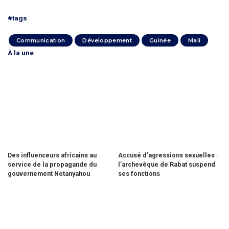
#tags
Communication
Développement
Guinée
Mali
À la une
Des influenceurs africains au
Accusé d’agressions sexuelles :
service de la propagande du
l’archevêque de Rabat suspend
gouvernement Netanyahou
ses fonctions