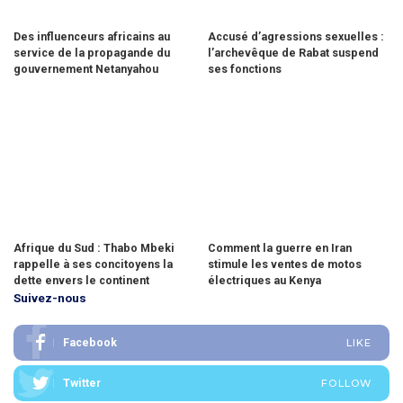
Des influenceurs africains au
Accusé d’agressions sexuelles :
service de la propagande du
l’archevêque de Rabat suspend
gouvernement Netanyahou
ses fonctions
Afrique du Sud : Thabo Mbeki
Comment la guerre en Iran
rappelle à ses concitoyens la
stimule les ventes de motos
dette envers le continent
électriques au Kenya
Suivez-nous
Facebook
LIKE
Twitter
FOLLOW