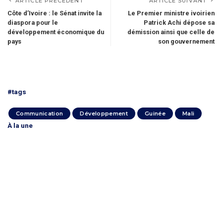
ARTICLE PRÉCÉDENT
ARTICLE SUIVANT
Côte d’Ivoire : le Sénat invite la
Le Premier ministre ivoirien
diaspora pour le
Patrick Achi dépose sa
développement économique du
démission ainsi que celle de
pays
son gouvernement
#tags
Communication
Développement
Guinée
Mali
À la une