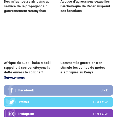
Des influenceurs africains au
Accusé d’agressions sexuelles :
service de la propagande du
l’archevêque de Rabat suspend
gouvernement Netanyahou
ses fonctions
Afrique du Sud : Thabo Mbeki
Comment la guerre en Iran
rappelle à ses concitoyens la
stimule les ventes de motos
dette envers le continent
électriques au Kenya
Suivez-nous
Facebook
LIKE
Twitter
FOLLOW
Instagram
FOLLOW