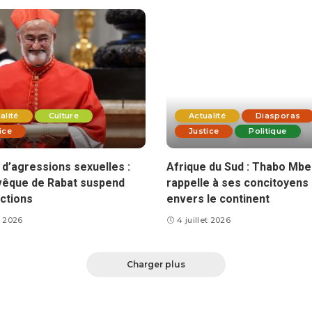
alité
Culture
Actualité
Diasporas
ice
Justice
Politique
d’agressions sexuelles :
Afrique du Sud : Thabo Mbe
vêque de Rabat suspend
rappelle à ses concitoyens 
ctions
envers le continent
et 2026
4 juillet 2026
Charger plus