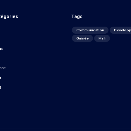
tégories
Tags
é
Communication
Dévelop
Guinée
Mali
as
bre
e
s