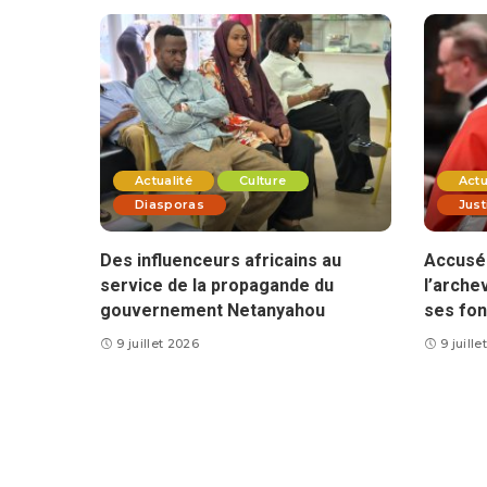
Actualité
Culture
Actu
Diasporas
Just
Des influenceurs africains au
Accusé 
service de la propagande du
l’arche
gouvernement Netanyahou
ses fon
9 juillet 2026
9 juill