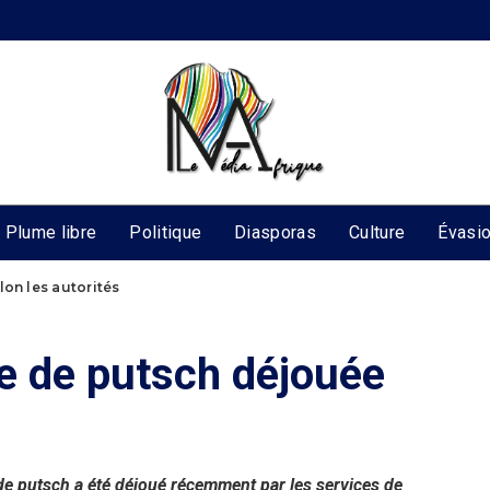
Plume libre
Politique
Diasporas
Culture
Évasi
lon les autorités
ve de putsch déjouée
 de putsch a été déjoué récemment par les services de