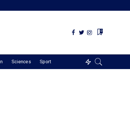
0
on
Sciences
Sport