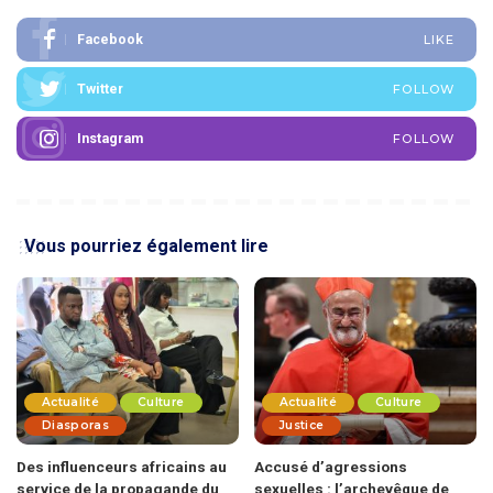
Facebook
LIKE
Twitter
FOLLOW
Instagram
FOLLOW
Vous pourriez également lire
Actualité
Culture
Actualité
Culture
Diasporas
Justice
Des influenceurs africains au
Accusé d’agressions
service de la propagande du
sexuelles : l’archevêque de