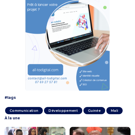
#tags
Communication
Développement
Guinée
Mali
À la une