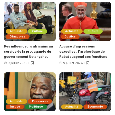
Actualité
Culture
Actualité
Culture
Diasporas
Justice
Des influenceurs africains au
Accusé d’agressions
service de la propagande du
sexuelles : l’archevêque de
gouvernement Netanyahou
Rabat suspend ses fonctions
9 juillet 2026
9 juillet 2026
Actualité
Diasporas
Justice
Politique
Actualité
Économie