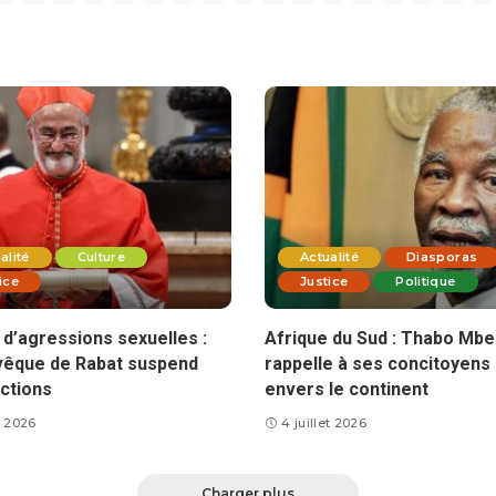
alité
Culture
Actualité
Diasporas
ice
Justice
Politique
d’agressions sexuelles :
Afrique du Sud : Thabo Mbe
vêque de Rabat suspend
rappelle à ses concitoyens 
ctions
envers le continent
et 2026
4 juillet 2026
Charger plus