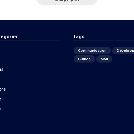
tégories
Tags
é
Communication
Dévelop
Guinée
Mali
as
bre
e
s