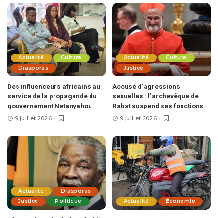
Actualité
Culture
Actualité
Culture
Diasporas
Justice
Des influenceurs africains au
Accusé d’agressions
service de la propagande du
sexuelles : l’archevêque de
gouvernement Netanyahou
Rabat suspend ses fonctions
9 juillet 2026
9 juillet 2026
Actualité
Diasporas
Justice
Politique
Actualité
Économie