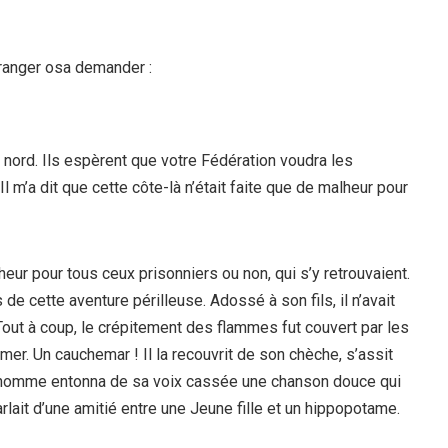
tranger osa demander :
e nord. Ils espèrent que votre Fédération voudra les
 m’a dit que cette côte-là n’était faite que de malheur pour
lheur pour tous ceux prisonniers ou non, qui s’y retrouvaient.
de cette aventure périlleuse. Adossé à son fils, il n’avait
out à coup, le crépitement des flammes fut couvert par les
almer. Un cauchemar ! Il la recouvrit de son chèche, s’assit
eil homme entonna de sa voix cassée une chanson douce qui
arlait d’une amitié entre une Jeune fille et un hippopotame.