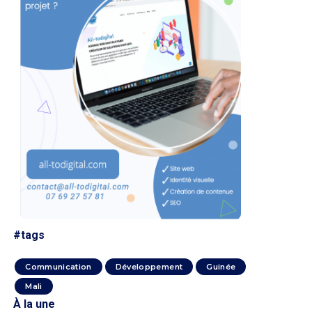
#tags
Communication
Développement
Guinée
Mali
À la une