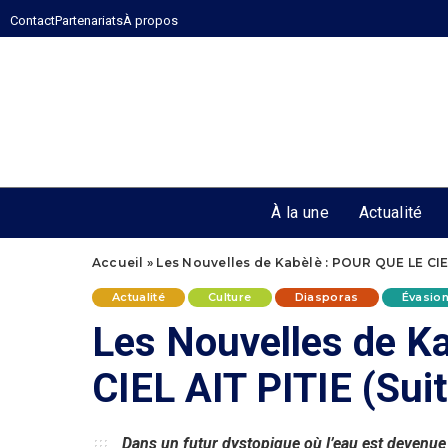
Contact
Partenariats
À propos
À la une
Actualité
Accueil
»
Les Nouvelles de Kabèlè : POUR QUE LE CIEL 
Actualité
Culture
Diasporas
Évasio
Les Nouvelles de K
CIEL AIT PITIE (Suite
Dans un futur dystopique où l’eau est devenue 