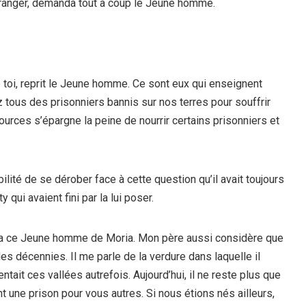
 Étranger, demanda tout à coup le Jeune homme.
toi, reprit le Jeune homme. Ce sont eux qui enseignent
z tous des prisonniers bannis sur nos terres pour souffrir
rces s’épargne la peine de nourrir certains prisonniers et
bilité de se dérober face à cette question qu’il avait toujours
 qui avaient fini par la lui poser.
ira ce Jeune homme de Moria. Mon père aussi considère que
s décennies. Il me parle de la verdure dans laquelle il
entait ces vallées autrefois. Aujourd’hui, il ne reste plus que
 une prison pour vous autres. Si nous étions nés ailleurs,