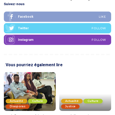
Suivez-nous
Facebook
LIKE
Twitter
FOLLOW
Instagram
FOLLOW
Vous pourriez également lire
Actualité
Culture
Actualité
Culture
Diasporas
Justice