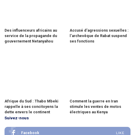
Des influenceurs africains au
Accusé d’agressions sexuelles :
service de la propagande du
l’archevêque de Rabat suspend
gouvernement Netanyahou
ses fonctions
Afrique du Sud : Thabo Mbeki
Comment la guerre en Iran
rappelle à ses concitoyens la
stimule les ventes de motos
dette envers le continent
électriques au Kenya
Suivez-nous
Facebook
LIKE