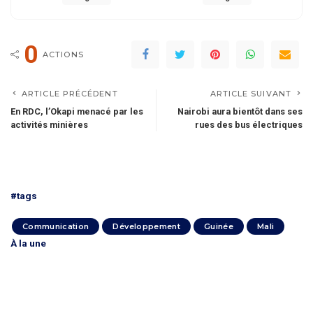
0
ACTIONS
ARTICLE PRÉCÉDENT
ARTICLE SUIVANT
En RDC, l’Okapi menacé par les
Nairobi aura bientôt dans ses
activités minières
rues des bus électriques
#tags
Communication
Développement
Guinée
Mali
À la une