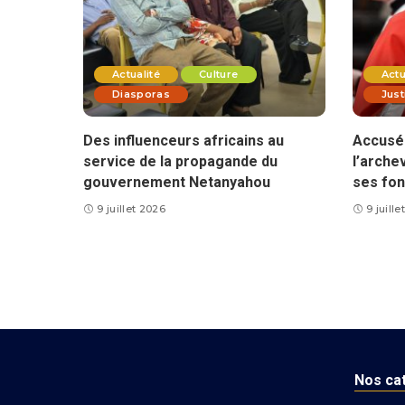
Actualité
Culture
Actu
Diasporas
Just
Des influenceurs africains au
Accusé 
service de la propagande du
l’arche
gouvernement Netanyahou
ses fon
9 juillet 2026
9 juill
Nos ca