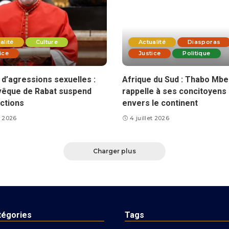
alité
Culture
Actualité
Diasporas
ice
Justice
Politique
d’agressions sexuelles :
Afrique du Sud : Thabo Mbe
vêque de Rabat suspend
rappelle à ses concitoyens 
ctions
envers le continent
et 2026
4 juillet 2026
Charger plus
tégories
Tags