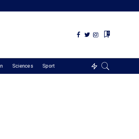
0
on
Sciences
Sport