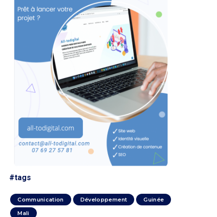
#tags
Communication
Développement
Guinée
Mali