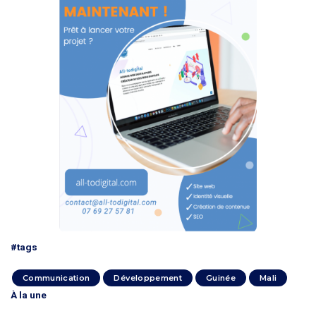
#tags
Communication
Développement
Guinée
Mali
À la une