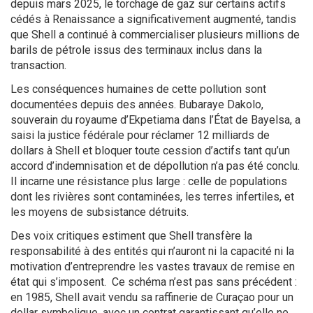
depuis mars 2025, le torchage de gaz sur certains actifs
cédés à Renaissance a significativement augmenté, tandis
que Shell a continué à commercialiser plusieurs millions de
barils de pétrole issus des terminaux inclus dans la
transaction.
Les conséquences humaines de cette pollution sont
documentées depuis des années. Bubaraye Dakolo,
souverain du royaume d’Ekpetiama dans l’État de Bayelsa, a
saisi la justice fédérale pour réclamer 12 milliards de
dollars à Shell et bloquer toute cession d’actifs tant qu’un
accord d’indemnisation et de dépollution n’a pas été conclu.
Il incarne une résistance plus large : celle de populations
dont les rivières sont contaminées, les terres infertiles, et
les moyens de subsistance détruits.
Des voix critiques estiment que Shell transfère la
responsabilité à des entités qui n’auront ni la capacité ni la
motivation d’entreprendre les vastes travaux de remise en
état qui s’imposent. Ce schéma n’est pas sans précédent :
en 1985, Shell avait vendu sa raffinerie de Curaçao pour un
dollar symbolique, avec un contrat garantissant qu’elle ne