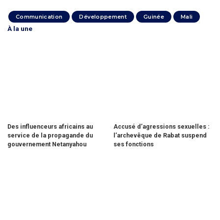
Communication
Développement
Guinée
Mali
À la une
Des influenceurs africains au
Accusé d’agressions sexuelles :
service de la propagande du
l’archevêque de Rabat suspend
gouvernement Netanyahou
ses fonctions