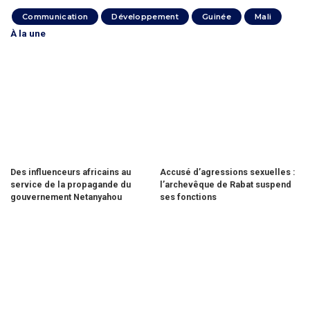
Communication
Développement
Guinée
Mali
À la une
Des influenceurs africains au
Accusé d’agressions sexuelles :
service de la propagande du
l’archevêque de Rabat suspend
gouvernement Netanyahou
ses fonctions