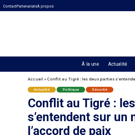
Contact
Partenariats
À propos
À la une
Actualité
Accueil
»
Conflit au Tigré : les deux parties s’enten
Actualité
Politique
Sécurité
Conflit au Tigré : le
s’entendent sur un 
l’accord de paix