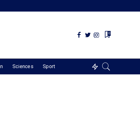
0
on
Sciences
Sport