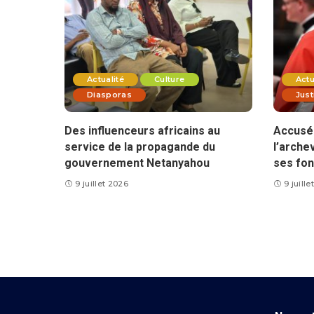
Actualité
Culture
Actu
Diasporas
Just
Des influenceurs africains au
Accusé 
service de la propagande du
l’arche
gouvernement Netanyahou
ses fon
9 juillet 2026
9 juill