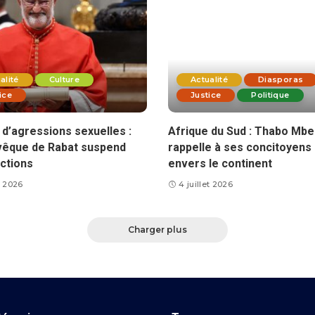
alité
Culture
Actualité
Diasporas
ice
Justice
Politique
d’agressions sexuelles :
Afrique du Sud : Thabo Mbe
vêque de Rabat suspend
rappelle à ses concitoyens 
ctions
envers le continent
et 2026
4 juillet 2026
Charger plus