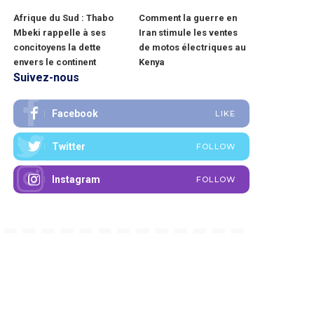
Afrique du Sud : Thabo
Comment la guerre en
Mbeki rappelle à ses
Iran stimule les ventes
concitoyens la dette
de motos électriques au
envers le continent
Kenya
Suivez-nous
Facebook
LIKE
Twitter
FOLLOW
Instagram
FOLLOW