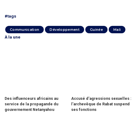
#tags
Communication
Développement
Guinée
Mali
À la une
Des influenceurs africains au
Accusé d’agressions sexuelles :
service de la propagande du
l’archevêque de Rabat suspend
gouvernement Netanyahou
ses fonctions