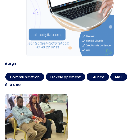
#tags
Communication
Développement
Guinée
Mali
À la une